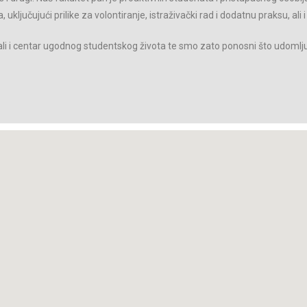
, uključujući prilike za volontiranje, istraživački rad i dodatnu praksu, ali 
 ali i centar ugodnog studentskog života te smo zato ponosni što udomlju