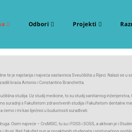
ma
Odbori
Projekti
Raz
ine te je najstarija i najveća sastavnica Sveučilišta u Rijeci. Nalazi se 
gradili braća Antonio i Constantino Branchetta.
čilišna studija. Uz studij medicine, to su studij sanitarnog inženjerstva,
 smo suradnji s Fakultetom zdravstvenih studija i Fakultetom dentalne me
a ćemo i mi kao liječnici u budućnosti surađivati.
druga. Osim najveće – CroMSIC, tu su i FOSS i SOSS, a aktivan je i Studen
 i drugi. Naš fakultet pun je proaktivnih studenata i pristupačnog osobl