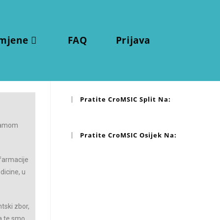
Pratite CroMSIC Zagreb Na:
mjene
FAQ
Prijava
Pratite CroMSIC Rijeka Na:
Pratite CroMSIC Split Na:
u samom
Pratite CroMSIC Osijek Na:
 farmacije
dicine, u
tski zbor,
ja te smo