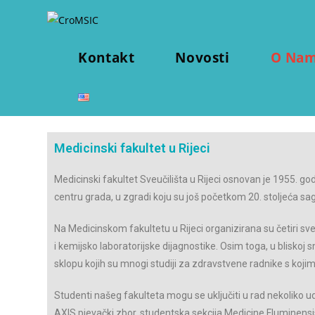
Kontakt
Novosti
O Na
Medicinski fakultet u Rijeci
Medicinski fakultet Sveučilišta u Rijeci osnovan je 1955. god
centru grada, u zgradi koju su još početkom 20. stoljeća sa
Na Medicinskom fakultetu u Rijeci organizirana su četiri sveu
i kemijsko laboratorijske dijagnostike. Osim toga, u bliskoj
sklopu kojih su mnogi studiji za zdravstvene radnike s kojim
Studenti našeg fakulteta mogu se uključiti u rad nekoliko u
AXIS pjevački zbor, studentska sekcija Medicine Fluminensis