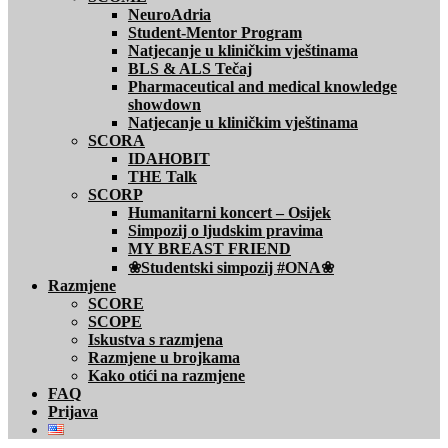
NeuroAdria
Student-Mentor Program
Natjecanje u kliničkim vještinama
BLS & ALS Tečaj
Pharmaceutical and medical knowledge
showdown
Natjecanje u kliničkim vještinama
SCORA
IDAHOBIT
THE Talk
SCORP
Humanitarni koncert – Osijek
Simpozij o ljudskim pravima
MY BREAST FRIEND
❀Studentski simpozij #ONA❀
Razmjene
SCORE
SCOPE
Iskustva s razmjena
Razmjene u brojkama
Kako otići na razmjene
FAQ
Prijava