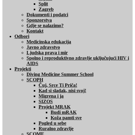
Split
Zagreb
Dokumenti i podatci
Sponzorstva
Gdje se nalazimo?
Kontakt
Odbori
Medicinska edukacija
Javno zdravstvo
Ljudska prava i mir
Spolno i reproduktivno zdravlje uključujući HIV i
AIDS
Projekti
Diving Medicine Summer School
SCOPH
Čuj, Srce Ti Priča!
Kad si sladak, nisi svoj!
Migrena i ja
SIZOS
Projekt MRAK
Budi mRAK
Koža pamti sve
Pogled u sebe
Ruralno zdravlje
SCOME