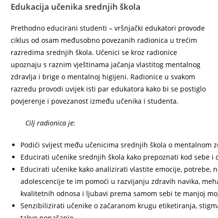
Edukacija učenika srednjih škola
Prethodno educirani studenti – vršnjački edukatori provode
ciklus od osam međusobno povezanih radionica u trećim
razredima srednjih škola. Učenici se kroz radionice
upoznaju s raznim vještinama jačanja vlastitog mentalnog
zdravlja i brige o mentalnoj higijeni. Radionice u svakom
razredu provodi uvijek isti par edukatora kako bi se postiglo
povjerenje i povezanost između učenika i studenta.
Cilj radionica je:
Podići svijest među učenicima srednjih škola o mentalnom z
Educirati učenike srednjih škola kako prepoznati kod sebe 
Educirati učenike kako analizirati vlastite emocije, potreb
adolescencije te im pomoći u razvijanju zdravih navika, me
kvalitetnih odnosa i ljubavi prema samom sebi te manjoj mo
Senzibilizirati učenike o začaranom krugu etiketiranja, stigma
takvo ponašanje