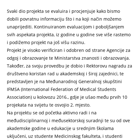
Svaki dio projekta se evaluira i procjenjuje kako bismo
dobili povratnu informaciju što i na koji način možemo
unaprijediti. Kontinuiranom evaluacijom i poboljšanjem
svih aspekata projekta, iz godine u godine sve više rastemo
i podižemo projekt na još višu razinu.
Projekt je visoko verificiran i odobren od strane Agencije za
odgoj i obrazovanje te Ministarstva znanosti i obrazovanja.
Također, za svoju provedbu je dobio i Rektorovu nagradu za
društveno koristan rad u akademskoj i široj zajednici, te
predstavljen je na Međunarodnoj Generalnoj skupštini
IFMSA (International Federation of Medical Students
Association) u kolovozu 2016., gdje je ušao među prvih 10
projekata na svijetu te osvojio 2. mjesto.
Na projektu se od početka aktivno radi i na
međudisciplinarnoj i međusektorskoj suradnji te su od ove
akademske godine u edukacije u srednjim školama
uključeni, uz studente Medicinskog fakulteta, i studenti