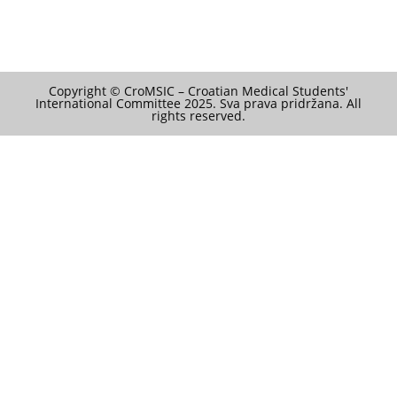
Copyright © CroMSIC – Croatian Medical Students'
International Committee 2025. Sva prava pridržana. All
rights reserved.