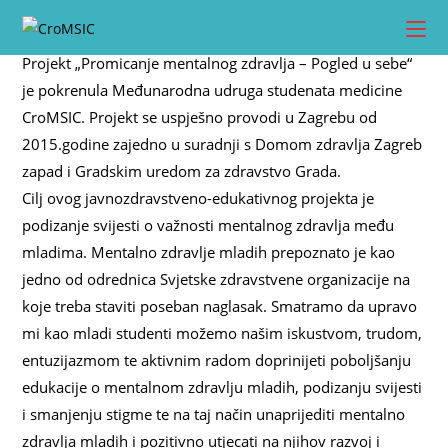
Preskoči
na
sadržaj
Projekt „Promicanje mentalnog zdravlja – Pogled u sebe“
je pokrenula Međunarodna udruga studenata medicine
CroMSIC. Projekt se uspješno provodi u Zagrebu od
2015.godine zajedno u suradnji s Domom zdravlja Zagreb
zapad i Gradskim uredom za zdravstvo Grada.
Cilj ovog javnozdravstveno-edukativnog projekta je
podizanje svijesti o važnosti mentalnog zdravlja među
mladima. Mentalno zdravlje mladih prepoznato je kao
jedno od odrednica Svjetske zdravstvene organizacije na
koje treba staviti poseban naglasak. Smatramo da upravo
mi kao mladi studenti možemo našim iskustvom, trudom,
entuzijazmom te aktivnim radom doprinijeti poboljšanju
edukacije o mentalnom zdravlju mladih, podizanju svijesti
i smanjenju stigme te na taj način unaprijediti mentalno
zdravlja mladih i pozitivno utjecati na njihov razvoj i