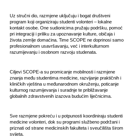
Uz stručni dio, razmjene uključuju i bogat društveni 
program koji organiziraju studenti volonteri – lokalne 
kontakt osobe. One sudionicima pružaju podršku, pomoć 
pri integraciji i priliku za upoznavanje kulture, običaja i 
života zemlje domaćina. Time SCOPE ne doprinosi samo 
profesionalnom usavršavanju, već i interkulturnom 
razumijevanju i osobnom razvoju studenata.
Ciljevi SCOPE-a su promicanje mobilnosti i razmjene 
znanja među studentima medicine, razvijanje praktičnih i 
kliničkih vještina u međunarodnom okruženju, poticanje 
kulturnog razumijevanja i suradnje te približavanje 
globalnih zdravstvenih izazova budućim liječnicima.
Sve razmjene pokreću i u potpunosti koordiniraju studenti 
medicine volonteri, dok su programi službeno podržani i 
priznati od strane medicinskih fakulteta i sveučilišta širom 
svijeta.