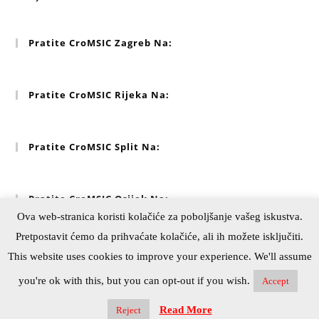
Pratite CroMSIC Zagreb Na:
Pratite CroMSIC Rijeka Na:
Pratite CroMSIC Split Na:
Pratite CroMSIC Osijek Na:
Ova web-stranica koristi kolačiće za poboljšanje vašeg iskustva.
Pretpostavit ćemo da prihvaćate kolačiće, ali ih možete isključiti.
This website uses cookies to improve your experience. We'll assume
you're ok with this, but you can opt-out if you wish.
Accept
Copyright © CroMSIC – Croatian Medical Students'
International Committee 2025. Sva prava pridržana. All
Read More
Reject
rights reserved.