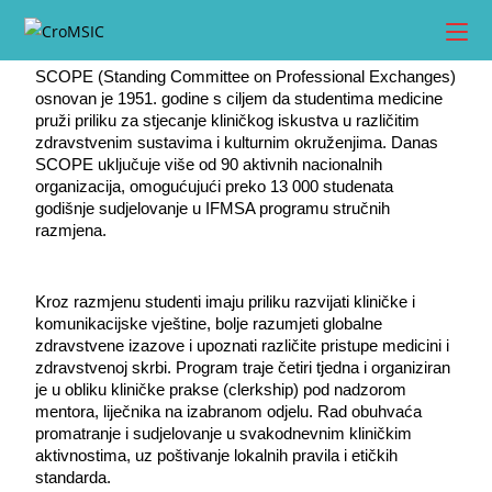
SCOPE (Standing Committee on Professional Exchanges) 
osnovan je 1951. godine s ciljem da studentima medicine 
pruži priliku za stjecanje kliničkog iskustva u različitim 
zdravstvenim sustavima i kulturnim okruženjima. Danas 
SCOPE uključuje više od 90 aktivnih nacionalnih 
organizacija, omogućujući preko 13 000 studenata 
godišnje sudjelovanje u IFMSA programu stručnih 
razmjena.
Kroz razmjenu studenti imaju priliku razvijati kliničke i 
komunikacijske vještine, bolje razumjeti globalne 
zdravstvene izazove i upoznati različite pristupe medicini i 
zdravstvenoj skrbi. Program traje četiri tjedna i organiziran 
je u obliku kliničke prakse (clerkship) pod nadzorom 
mentora, liječnika na izabranom odjelu. Rad obuhvaća 
promatranje i sudjelovanje u svakodnevnim kliničkim 
aktivnostima, uz poštivanje lokalnih pravila i etičkih 
standarda.