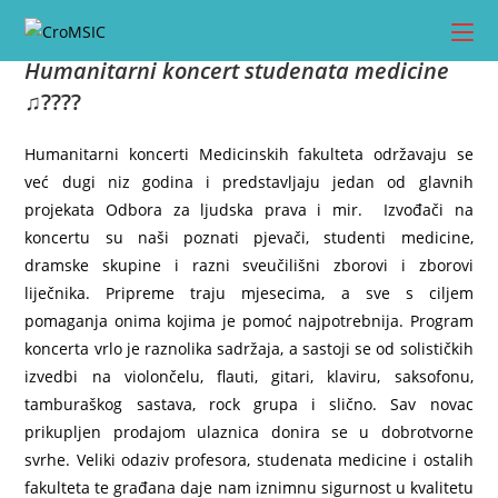
Preskoči
na
Humanitarni koncert studenata medicine
sadržaj
♫
????
Humanitarni koncerti Medicinskih fakulteta održavaju se
već dugi niz godina i predstavljaju jedan od glavnih
projekata Odbora za ljudska prava i mir. Izvođači na
koncertu su naši poznati pjevači, studenti medicine,
dramske skupine i razni sveučilišni zborovi i zborovi
liječnika. Pripreme traju mjesecima, a sve s ciljem
pomaganja onima kojima je pomoć najpotrebnija. Program
koncerta vrlo je raznolika sadržaja, a sastoji se od solističkih
izvedbi na violončelu, flauti, gitari, klaviru, saksofonu,
tamburaškog sastava, rock grupa i slično. Sav novac
prikupljen prodajom ulaznica donira se u dobrotvorne
svrhe. Veliki odaziv profesora, studenata medicine i ostalih
fakulteta te građana daje nam iznimnu sigurnost u kvalitetu